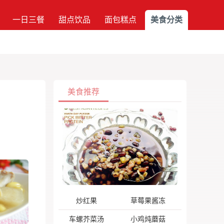
一日三餐
甜点饮品
面包糕点
美食分类
美食推荐
炒红果
草莓果酱冻
车螺芥菜汤
小鸡炖蘑菇