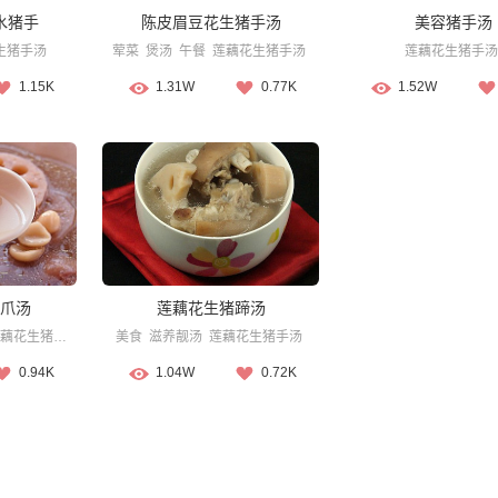
水猪手
陈皮眉豆花生猪手汤
美容猪手汤
生猪手汤
荤菜
煲汤
午餐
莲藕花生猪手汤
莲藕花生猪手汤
1.15K
1.31W
0.77K
1.52W
爪汤
莲藕花生猪蹄汤
藕花生猪手汤
美食
滋养靓汤
莲藕花生猪手汤
0.94K
1.04W
0.72K