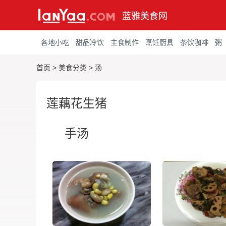
蓝雅美食网
各地小吃
甜品冷饮
主食制作
烹饪厨具
茶饮咖啡
粥
首页
>
美食分类
>
汤
莲藕花生猪
手汤