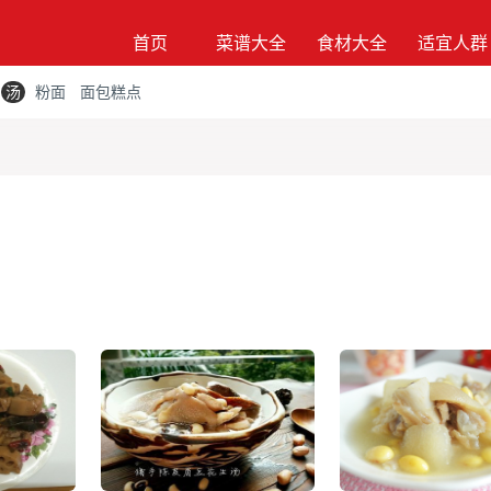
首页
菜谱大全
食材大全
适宜人群
汤
粉面
面包糕点