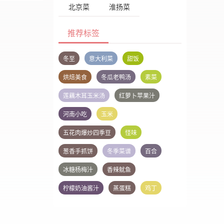
北京菜
淮扬菜
推荐标签
冬至
意大利菜
甜饭
烘焙美食
冬瓜老鸭汤
素菜
莲藕木耳玉米汤
红萝卜苹果汁
河南小吃
玉米
五花肉爆炒四季豆
怪味
葱香手抓饼
冬季菜谱
百合
冰糖杨梅汁
香辣鱿鱼
柠檬奶油酱汁
蒸蛋糕
鸡丁