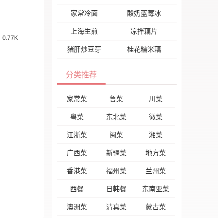
家常冷面
酸奶蓝莓冰
上海生煎
凉拌藕片
0.77K
猪肝炒豆芽
桂花糯米藕
分类推荐
家常菜
鲁菜
川菜
粤菜
东北菜
徽菜
江浙菜
闽菜
湘菜
广西菜
新疆菜
地方菜
香港菜
福州菜
兰州菜
西餐
日韩餐
东南亚菜
澳洲菜
清真菜
蒙古菜