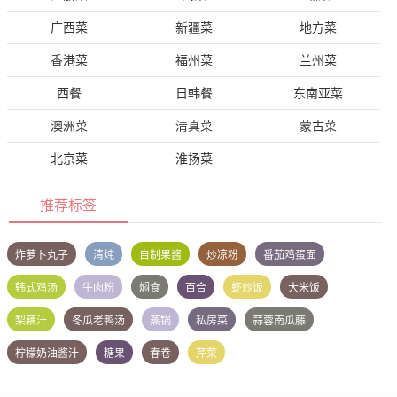
广西菜
新疆菜
地方菜
香港菜
福州菜
兰州菜
西餐
日韩餐
东南亚菜
澳洲菜
清真菜
蒙古菜
北京菜
淮扬菜
推荐标签
炸萝卜丸子
清炖
自制果酱
炒凉粉
番茄鸡蛋面
韩式鸡汤
牛肉粉
焖食
百合
虾炒饭
大米饭
梨藕汁
冬瓜老鸭汤
蒸锅
私房菜
蒜蓉南瓜藤
柠檬奶油酱汁
糖果
春卷
芹菜