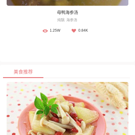
母鸭海参汤
炖锅
海参汤
1.25W
0.84K
美食推荐