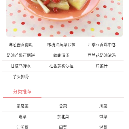
洋葱酱香南瓜
橄榄油蔬菜沙拉
四季豆香爆中卷
奶油芒果可丽饼
蛤蜊清汤
西兰花奶油浓汤
甘蔗马蹄水
柚香莲雾沙拉
芹菜汁
芋头排骨
分类推荐
家常菜
鲁菜
川菜
粤菜
东北菜
徽菜
江浙菜
闽菜
湘菜