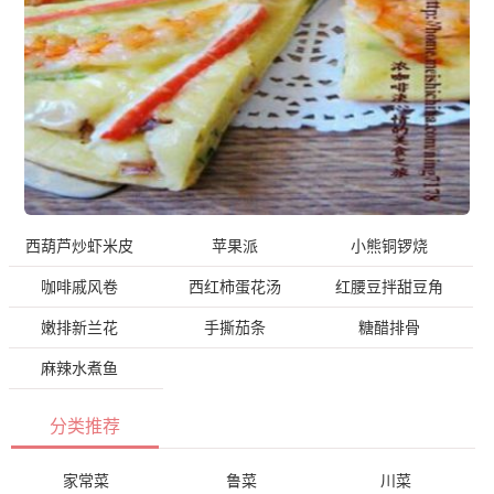
西葫芦炒虾米皮
苹果派
小熊铜锣烧
咖啡戚风卷
西红柿蛋花汤
红腰豆拌甜豆角
嫩排新兰花
手撕茄条
糖醋排骨
麻辣水煮鱼
分类推荐
家常菜
鲁菜
川菜