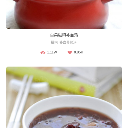
白果糍粑补血汤
糍粑
补血养颜汤
1.11W
0.85K