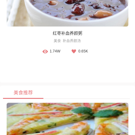
红枣补血养颜粥
美食
补血养颜汤
1.74W
0.65K
美食推荐