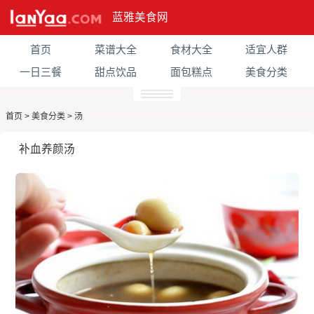
蓝雅美食网
首页
菜谱大全
食材大全
适宜人群
一日三餐
甜点饮品
面包糕点
美食分类
首页
>
美食分类
>
汤
补血养颜汤