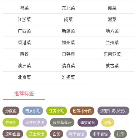
粤菜
东北菜
徽菜
江浙菜
闽菜
湘菜
广西菜
新疆菜
地方菜
香港菜
福州菜
兰州菜
西餐
日韩餐
东南亚菜
澳洲菜
清真菜
蒙古菜
北京菜
淮扬菜
推荐标签
炒鱿鱼
南京小吃
江苏小吃
粉蒸排骨偶
蜂蜜牛奶小馒头
方便面
瑶柱的吃法
菠萝草莓汁
蜂蜜葡萄
沙锅
凉粉鱼鱼
芝士焗饭
白领
秋季食谱
冬季食谱
儿童